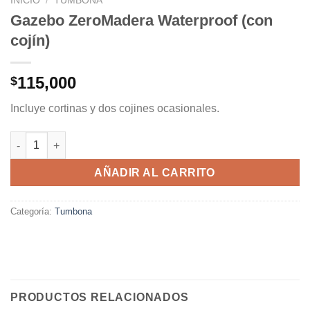
INICIO
/
TUMBONA
Gazebo ZeroMadera Waterproof (con
cojín)
115,000
$
Incluye cortinas y dos cojines ocasionales.
Gazebo ZeroMadera Waterproof (con cojín) cantidad
AÑADIR AL CARRITO
Categoría:
Tumbona
PRODUCTOS RELACIONADOS